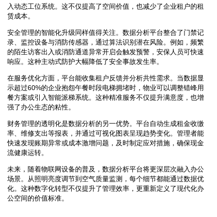
入动态工位系统。这不仅提高了空间价值，也减少了企业租户的租
赁成本。
安全管理的智能化升级同样值得关注。数据分析平台整合了门禁记
录、监控设备与消防传感器，通过算法识别潜在风险。例如，频繁
的陌生访客出入或消防通道异常开启会触发预警，安保人员可快速
响应。这种主动式防护大幅降低了安全事故发生率。
在服务优化方面，平台能收集租户反馈并分析共性需求。当数据显
示超过60%的企业抱怨午餐时段电梯拥堵时，物业可以调整错峰用
餐方案或引入智能派梯系统。这种精准服务不仅提升满意度，也增
强了办公生态的粘性。
财务管理的透明化是数据分析的另一优势。平台自动生成租金收缴
率、维修支出等报表，并通过可视化图表呈现趋势变化。管理者能
快速发现账期异常或成本激增问题，及时制定应对措施，确保现金
流健康运转。
未来，随着物联网设备的普及，数据分析平台将更深层次融入办公
场景。从照明亮度调节到空气质量监测，每个细节都能通过数据优
化。这种数字化转型不仅提升了管理效率，更重新定义了现代化办
公空间的价值标准。