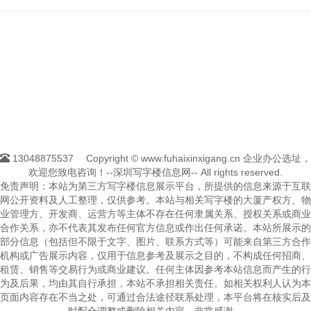
13048875537
Copyright © www.fuhaixinxigang.cn 企业办公选址，
欢迎您致电咨询！--深圳写字楼信息网-- All rights reserved.
免责声明：本站为第三方写字楼信息展示平台，所提供的信息来源于互联
网公开资料及人工整理，仅供参考。本站与相关写字楼的大厦产权方、物
业管理方、开发商、运营方等主体不存在任何隶属关系、授权关系或商业
合作关系，亦不代表其发布任何官方信息或作出任何承诺。本站所展示的
部分信息（包括但不限于文字、图片、联系方式等）可能来自第三方合作
机构或广告展示内容，仅用于信息参考及展示之目的，不构成任何招商、
租赁、销售等交易行为或商业建议。任何主体因参考本站信息而产生的行
为及后果，均由其自行承担，本站不承担相关责任。如相关权利人认为本
页面内容存在不当之处，可通过合法途径联系处理，本平台将在核实后及
时配合调整或删除相关内容，非常感谢。