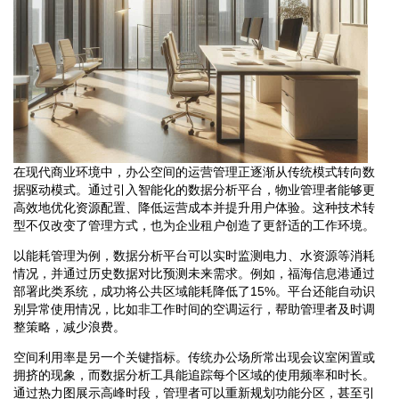
在现代商业环境中，办公空间的运营管理正逐渐从传统模式转向数
据驱动模式。通过引入智能化的数据分析平台，物业管理者能够更
高效地优化资源配置、降低运营成本并提升用户体验。这种技术转
型不仅改变了管理方式，也为企业租户创造了更舒适的工作环境。
以能耗管理为例，数据分析平台可以实时监测电力、水资源等消耗
情况，并通过历史数据对比预测未来需求。例如，福海信息港通过
部署此类系统，成功将公共区域能耗降低了15%。平台还能自动识
别异常使用情况，比如非工作时间的空调运行，帮助管理者及时调
整策略，减少浪费。
空间利用率是另一个关键指标。传统办公场所常出现会议室闲置或
拥挤的现象，而数据分析工具能追踪每个区域的使用频率和时长。
通过热力图展示高峰时段，管理者可以重新规划功能分区，甚至引