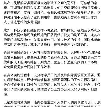
其次，灵活的家具配置极大地增强了空间的适应性。可移动的桌
椅、可调节的隔断以及多用途器具，使得空间能够根据项目需求快
速调整布局，支持小组讨论、头脑风暴或独立作业等多样场景。这
种灵活性不仅提高了空间利用率，也鼓励员工尝试不同的工作方
式，促进思维的多元碰撞。
此外，科技设备的融合同样不可忽视。智能白板、视频会议系统及
高速无线网络等现代化设施为团队提供了便捷的沟通工具，尤其在
跨部门或远程协作中发挥重要作用。通过技术的支持，团队成员能
够实时共享信息，减少沟通障碍，提升决策速度和准确性。
色彩与光线的设计也对氛围塑造有显著影响。温暖明快的色调能够
激发积极情绪，提高员工的参与感和创造力。而充足的自然采光与
柔和的人工照明相结合，则为员工营造出舒适且高效的工作环境，
避免因视觉疲劳而降低工作效率。
在具体实施过程中，充分考虑员工的反馈和实际需求至关重要。通
过调研和试点，设计者能够精准把握不同团队的工作习惯和偏好，
进而打造更具针对性的共享空间。这种以人为本的设计理念，不仅
提升了空间的实用性，也增强了员工对办公环境的认同感和归属
感。
以福海信息港为例，该办公楼通过引入多样化的共享空间设计，成
功营造了开放且包容的工作氛围。这里的多功能区域不仅满足了日