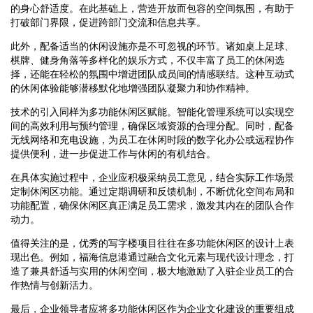
的身心舒适度。在此基础上，营造开放而包容的空间氛围，有助于
打破部门界限，促进跨部门交流和信息共享。
此外，配备适当的休闲设施亦是不可忽视的环节。诸如桌上足球、
棋牌、健身角落等多样化的娱乐方式，不仅丰富了员工的休闲选
择，还能在轻松的氛围中增进团队成员间的情感联结。这种互动式
的休闲体验能够潜移默化地增强团队凝聚力和协作精神。
技术的引入同样为多功能休闲区赋能。智能化管理系统可以实现空
间的高效利用与预约管理，确保区域资源的合理分配。同时，配备
无线网络和充电设施，为员工在休闲时段的数字化办公或远程协作
提供便利，进一步促进工作与休闲的有机结合。
在具体实施过程中，企业应积极采纳员工意见，结合实际工作场景
定制休闲区功能。通过定期调研和反馈机制，不断优化空间布局和
功能配置，确保休闲区真正满足员工需求，激发其内在的团队合作
动力。
值得关注的是，优秀的写字楼项目往往在多功能休闲区的设计上表
现出色。例如，福海信息港通过融合文化元素与现代设计理念，打
造了兼具舒适与实用的休闲空间，极大地激励了入驻企业员工的合
作热情与创新活力。
最后，企业领导者应将多功能休闲区作为企业文化建设的重要组成