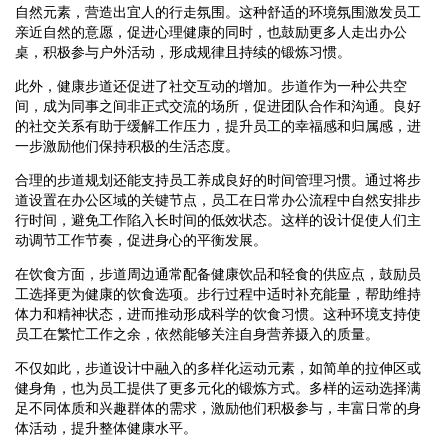
自然元素，营造出宜人的行走氛围。这种舒适的环境氛围激发员工
亲近自然的意愿，促进心理健康的同时，也鼓励更多人走出办公
桌，积极参与户外活动，形成规律且持续的锻炼习惯。
此外，健康步道还促进了社交互动的增加。步道作为一种公共空
间，成为同事之间非正式交流的场所，促进团队合作和沟通。良好
的社交关系有助于缓解工作压力，提升员工的幸福感和归属感，进
一步激励他们保持积极的生活态度。
合理的步道规划还能支持员工养成良好的时间管理习惯。通过将步
道设置在办公区域的关键节点，员工在日常办公流程中自然安排步
行时间，避免工作陷入长时间的低效状态。这样的设计促使人们主
动调节工作节奏，促进身心的平衡发展。
在饮食方面，步道周边通常配备健康饮品和轻食的供应点，鼓励员
工选择更为健康的饮食选项。步行过程中适时补充能量，帮助维持
体力和精神状态，进而推动形成科学的饮食习惯。这种环境支持使
员工在繁忙工作之余，依然能够关注自身营养摄入的质量。
不仅如此，步道设计中融入的多样化运动元素，如简单的拉伸区或
健身角，也为员工提供了更多元化的锻炼方式。多样的运动选择满
足不同体质和兴趣群体的需求，激励他们积极参与，丰富日常的身
体活动，提升整体健康水平。